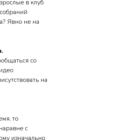
зрослые в клуб
 собраний
а? Явно не на
.
ообщаться со
видео
исутствовать на
мя, то
наравне с
тому изначально