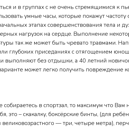
ься и в группах с не очень стремящимися к пье
ьзовать умные часы, которые покажут частоту
ачальных этапах совершенствования тела и дух
мерных нагрузок на сердце. Выполнение некот
туры так же может быть чревато травмами. На
ли глубоких приседаниях с отягощением юно
и выполняют без отдышки, а 40 летний новичо
 варианте может легко получить повреждение 
.
 собираетесь в спортзал, то максимум что Вам
бя, это – скакалку, боксёрские бинты, (для реб
я великовозрастного — три, четыре метра), пер