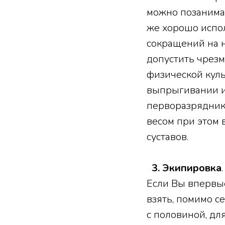
можно позанимат
же хорошо испол
сокращений на н
допустить чрез
физической куль
выпрыгивании и
перворазрядник
весом при этом
суставов.
3. Экипировка
Если Вы впервые
взять, помимо се
с половиной, дл