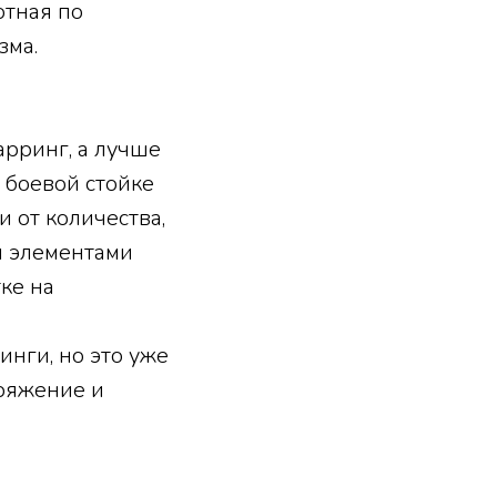
отная по
зма.
арринг, а лучше
 боевой стойке
и от количества,
и элементами
ке на
.
инги, но это уже
аряжение и