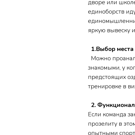
дворе или школе
единоборств иду
единомышленнико
яркую вывеску и
1.
Выбор места 
Можно проанали
знакомыми, у ко
предстоящих оз
тренировке в ви
2. Функционал
Если команда з
прозелиту в это
опытными спортс