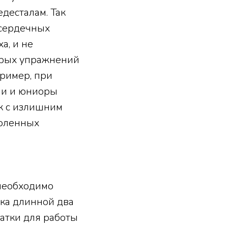
десталам. Так
 сердечных
а, и не
орых упражнений
пример, при
ши и юниоры
к с излишним
коленных
 необходимо
ёнка длинной два
чатки для работы