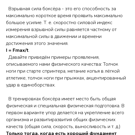
Взрывная сила боксëра - это его способность за
максимально короткое время проявить максимально
большое усилие. Т. е. скоростно силовой индекс
измерения взрывной силы равняется частному от
максимальной силы в движении и времени
достижения этого значения.
I = Fmax/t
.
Давайте приведëм примеры проявления,
описываемого нами физического качества: Толчок
ноги при старте спринтера, метание копья в лëгкой
атлетике, толчок ноги при прыжках, акцентированный
удар в единоборствах.
В тренировках боксëра имеет место быть общая
физическая и специальная физическая подготовка. В
первом варианте упор делается на укрепление всего
организма и развитиразвития общих физических
качеств (общая сила, скорость, выносливость и т. д.)
Только тогда, когда есть хороший фундамент