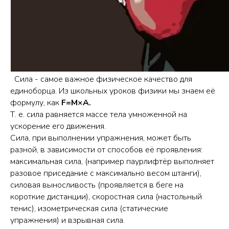
Сила - самое важное физическое качество для
единоборца. Из школьных уроков физики мы знаем еë
формулу, как
F=M×A.
Т. е. сила равняется массе тела умноженной на
ускорение его движения.
Сила, при выполнении упражнения, может быть
разной, в зависимости от способов еë проявления:
максимальная сила, (например паурлифтëр выполняет
разовое приседание с максимально весом штанги),
силовая выносливость (проявляется в беге на
короткие дистанции), скоростная сила (настольный
тенис), изометрическая сила (статические
упражнения) и взрывная сила.